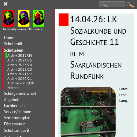
✖
14.04.26: LK
Sozialkunde und
Leibniz-Gymnasium Pirmasens
Home
Geschichte 11
Schulprofil
Schulleben
beim
Archiv 2025/26
Archiv 2024/25
Saarländischen
Archiv 2023/24
Archiv 2022/23
Rundfunk
Archiv 2021/22
Archiv 2020/21
Archive vor 2020
Historie
Fotos:
Schulgemeinschaft
Lena
Angebote
Lang,
Fachbereiche
Service/Termine
Vertretungsplan
Förderverein
Schulcampus
🔒