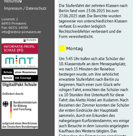
Webuntis
🔒
Die Stufenfahrt der zehnten Klassen nach
Impressum / Datenschutz
Berlin fand vom 23.06.2025 bis zum
27.06.2025 statt. Die Berichte wurden
Luisenstr. 2
tageweise von unterschiedlichen Klassen
66953 Pirmasens
verfasst. Es wurden lediglich
Fon: 06331 14590
Rechtschreibfehler verbessert und die
info@leibniz-pirmasens.de
Form vereinheitlicht.
Montag
Um 5:45 Uhr trafen sich alle Schüler der
10. Klassenstufe an dem Messeparkplatz,
wo nach 15 Minuten der Reisebus
bestiegen wurde, um ihre sehnlichst
erwartete Stufenfahrt nach Berlin zu
beginnen. Nach einer zum Glück sehr
ruhigen Fahrt, erreichten die Schüler nach
ca. 10 Stunden ihre Unterkunft für diese
Fahrt: das Aletto Hotel am Kudamm. Nach
Beziehen der Zimmer konnten die Schüler
die ersten Eindrücke der Hauptstadt
sammeln, durch ein Erkunden des
nahegelegen Kurfürstendamms, wo einige
auch Besuche in dem luxuriös angelegten
Kaufhaus des Westens tätigten. Das