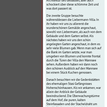
Architektur des Gebäudes, aber auch
schockiert über diese schlimme Zeit und
was dort passiert ist.
Die zweite Gruppe besuchte
währenddessen die Liebermann-Villa. In
ihr haben wir uns zu allererst die
wunderschönen Gemälde angeschaut,
sowohl von Liebermann, als auch von dem
Gebäude und dem Garten selbst. Als
nächstes haben wir uns den schön
angelegten Garten angeschaut, in dem es
sehr viele Blumen gab. Wenn man sich auf
die Bank im Garten setzte, war man
umgeben von Blumen und konnte frontal
durch die Türen der Villa den Wannsee
sehen. Außerdem haben wir dann noch
den schönen Ausblick auf den Wannsee
bei einem Stück Kuchen genossen.
Danach besuchten wir die Gedenkstätten
des ehemaligen Stasi Gefängnisses
Hohenschönhausen. Als wir ankamen, war
allein der Anblick der Gebäude
beeindruckend. Die Überwachungstürme
auf dem Hof, die puren, kalten
Steinfassaden und der Stacheldraht um