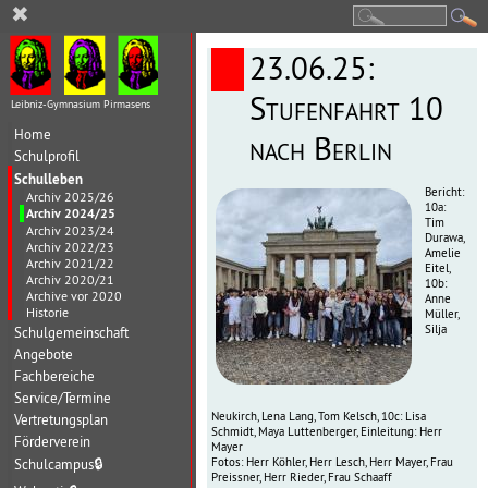
✖
23.06.25:
Stufenfahrt 10
Leibniz-Gymnasium Pirmasens
Home
nach Berlin
Schulprofil
Schulleben
Bericht:
Archiv 2025/26
10a:
Archiv 2024/25
Tim
Archiv 2023/24
Durawa,
Archiv 2022/23
Amelie
Archiv 2021/22
Eitel,
Archiv 2020/21
10b:
Archive vor 2020
Anne
Historie
Müller,
Silja
Schulgemeinschaft
Angebote
Fachbereiche
Service/Termine
Neukirch, Lena Lang, Tom Kelsch, 10c: Lisa
Vertretungsplan
Schmidt, Maya Luttenberger, Einleitung: Herr
Förderverein
Mayer
Fotos: Herr Köhler, Herr Lesch, Herr Mayer, Frau
Schulcampus
🔒
Preissner, Herr Rieder, Frau Schaaff