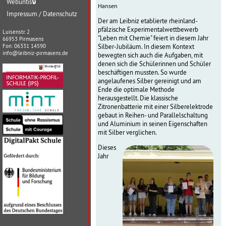
Webuntis
🔒
Hansen
Impressum / Datenschutz
Der am Leibniz etablierte rheinland-
pfälzische Experimentalwettbewerb
Luisenstr. 2
"Leben mit Chemie" feiert in diesem Jahr
66953 Pirmasens
Silber-Jubiläum. In diesem Kontext
Fon: 06331 14590
info@leibniz-pirmasens.de
bewegten sich auch die Aufgaben, mit
denen sich die Schülerinnen und Schüler
beschäftigen mussten. So wurde
angelaufenes Silber gereinigt und am
Ende die optimale Methode
herausgestellt. Die klassische
Zitronenbatterie mit einer Silberelektrode
gebaut in Reihen- und Parallelschaltung
und Aluminium in seinen Eigenschaften
mit Silber verglichen.
Dieses
Jahr