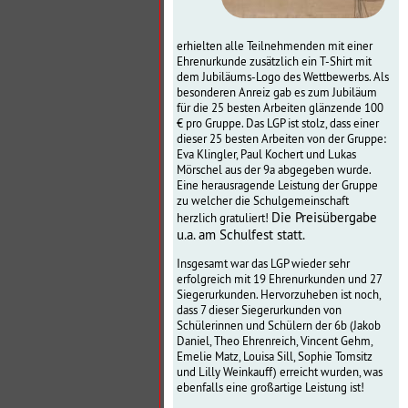
erhielten alle Teilnehmenden mit einer
Ehrenurkunde zusätzlich ein T-Shirt mit
dem Jubiläums-Logo des Wettbewerbs. Als
besonderen Anreiz gab es zum Jubiläum
für die 25 besten Arbeiten glänzende 100
€ pro Gruppe. Das LGP ist stolz, dass einer
dieser 25 besten Arbeiten von der Gruppe:
Eva Klingler, Paul Kochert und Lukas
Mörschel aus der 9a abgegeben wurde.
Eine herausragende Leistung der Gruppe
zu welcher die Schulgemeinschaft
Die Preisübergabe
herzlich gratuliert!
u.a. am Schulfest statt.
Insgesamt war das LGP wieder sehr
erfolgreich mit 19 Ehrenurkunden und 27
Siegerurkunden. Hervorzuheben ist noch,
dass 7 dieser Siegerurkunden von
Schülerinnen und Schülern der 6b (Jakob
Daniel, Theo Ehrenreich, Vincent Gehm,
Emelie Matz, Louisa Sill, Sophie Tomsitz
und Lilly Weinkauff) erreicht wurden, was
ebenfalls eine großartige Leistung ist!