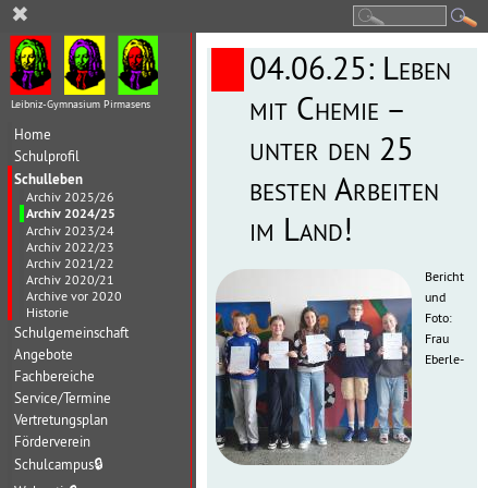
✖
04.06.25: Leben
mit Chemie –
Leibniz-Gymnasium Pirmasens
Home
unter den 25
Schulprofil
Schulleben
besten Arbeiten
Archiv 2025/26
Archiv 2024/25
im Land!
Archiv 2023/24
Archiv 2022/23
Archiv 2021/22
Bericht
Archiv 2020/21
Archive vor 2020
und
Historie
Foto:
Schulgemeinschaft
Frau
Angebote
Eberle-
Fachbereiche
Service/Termine
Vertretungsplan
Förderverein
Schulcampus
🔒