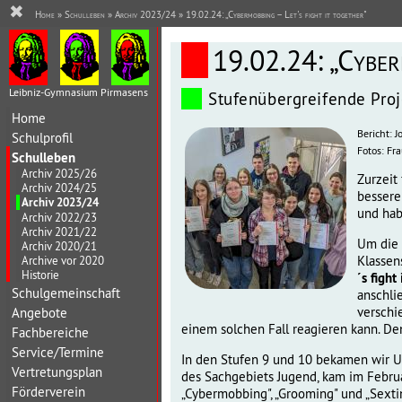
✖
Home
»
Schulleben
»
Archiv 2023/24
» 19.02.24: „Cybermobbing – Let's fight it together"
19.02.24: „Cyber
Leibniz-Gymnasium Pirmasens
Stufenübergreifende Pro
Home
Bericht: 
Schulprofil
Fotos: Fr
Schulleben
Archiv 2025/26
Zurzeit
Archiv 2024/25
bessere
Archiv 2023/24
und hab
Archiv 2022/23
Archiv 2021/22
Um die 
Archiv 2020/21
Klassen
Archive vor 2020
Historie
´s fight
Schulgemeinschaft
anschli
verschi
Angebote
einem solchen Fall reagieren kann. Den
Fachbereiche
Service/Termine
I
n den Stufen 9 und 10 bekamen wir Un
Vertretungsplan
des Sachgebiets Jugend, kam im Februa
Förderverein
„Cybermobbing", „Grooming" und „Sexti