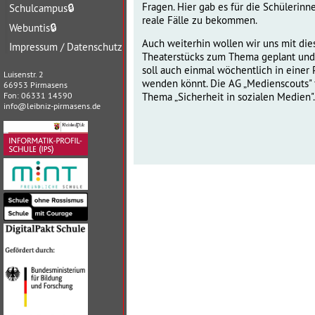
Fragen. Hier gab es für die Schülerinn
Schulcampus
🔒
reale Fälle zu bekommen.
Webuntis
🔒
Auch weiterhin wollen wir uns mit die
Impressum / Datenschutz
Theaterstücks zum Thema geplant und i
soll auch einmal wöchentlich in einer
Luisenstr. 2
wenden könnt. Die AG „Medienscouts" f
66953 Pirmasens
Fon: 06331 14590
Thema „Sicherheit in sozialen Medien".
info@leibniz-pirmasens.de