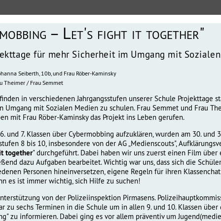
mobbing – Let's fight it together"
jekttage für mehr Sicherheit im Umgang mit Soziale
Johanna Seiberth, 10b, und Frau Röber-Kaminsky
au Theimer / Frau Semmet
 finden in verschiedenen Jahrgangsstufen unserer Schule Projekttage s
n Umgang mit Sozialen Medien zu schulen. Frau Semmet und Frau The
en mit Frau Röber-Kaminsky das Projekt ins Leben gerufen.
6. und 7. Klassen über Cybermobbing aufzuklären, wurden am 30. und 3
stufen 8 bis 10, insbesondere von der AG „Medienscouts", Aufklärungs
 it together
" durchgeführt. Dabei haben wir uns zuerst einen Film übe
eßend dazu Aufgaben bearbeitet. Wichtig war uns, dass sich die Schüle
edenen Personen hineinversetzen, eigene Regeln für ihren Klassenchat 
n es ist immer wichtig, sich Hilfe zu suchen!
terstützung von der Polizeiinspektion Pirmasens. Polizeihauptkommissa
r zu sechs Terminen in die Schule um in allen 9. und 10. Klassen übe
ng" zu informieren. Dabei ging es vor allem präventiv um Jugend(medie