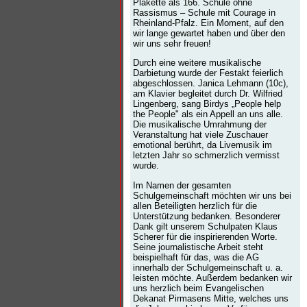
Plakette als 166. Schule ohne
Rassismus – Schule mit Courage in
Rheinland-Pfalz. Ein Moment, auf den
wir lange gewartet haben und über den
wir uns sehr freuen!
Durch eine weitere musikalische
Darbietung wurde der Festakt feierlich
abgeschlossen. Janica Lehmann (10c),
am Klavier begleitet durch Dr. Wilfried
Lingenberg, sang Birdys „People help
the People" als ein Appell an uns alle.
Die musikalische Umrahmung der
Veranstaltung hat viele Zuschauer
emotional berührt, da Livemusik im
letzten Jahr so schmerzlich vermisst
wurde.
Im Namen der gesamten
Schulgemeinschaft möchten wir uns bei
allen Beteiligten herzlich für die
Unterstützung bedanken. Besonderer
Dank gilt unserem Schulpaten Klaus
Scherer für die inspirierenden Worte.
Seine journalistische Arbeit steht
beispielhaft für das, was die AG
innerhalb der Schulgemeinschaft u. a.
leisten möchte. Außerdem bedanken wir
uns herzlich beim Evangelischen
Dekanat Pirmasens Mitte, welches uns