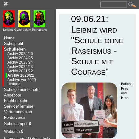
✖
09.06.21:
Leibniz wird
Leibniz-Gymnasium Pirmasens
"Schule ohne
Home
Schulprofil
Rassismus -
Schulleben
Archiv 2025/26
Archiv 2024/25
Schule mit
Archiv 2023/24
Archiv 2022/23
Courage"
Archiv 2021/22
Archiv 2020/21
Archive vor 2020
Historie
Bericht:
Frau
Schulgemeinschaft
und
Angebote
Herr
Fachbereiche
Service/Termine
Vertretungsplan
Förderverein
Schulcampus
🔒
Webuntis
🔒
Impressum / Datenschutz