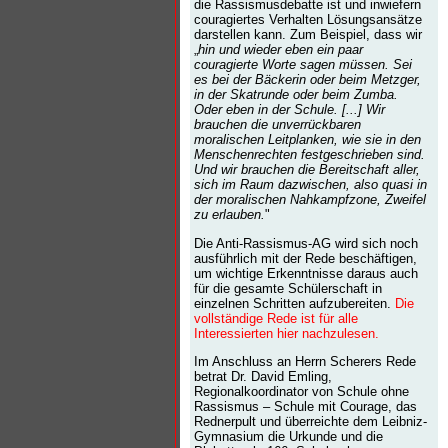
die Rassismusdebatte ist und inwiefern
couragiertes Verhalten Lösungsansätze
darstellen kann. Zum Beispiel, dass wir
„
hin und wieder eben ein paar
couragierte Worte sagen müssen. Sei
es bei der Bäckerin oder beim Metzger,
in der Skatrunde oder beim Zumba.
Oder eben in der Schule. [...] Wir
brauchen die unverrückbaren
moralischen Leitplanken, wie sie in den
Menschenrechten festgeschrieben sind.
Und wir brauchen die Bereitschaft aller,
sich im Raum dazwischen, also quasi in
der moralischen Nahkampfzone, Zweifel
zu erlauben.
"
Die Anti-Rassismus-AG wird sich noch
ausführlich mit der Rede beschäftigen,
um wichtige Erkenntnisse daraus auch
für die gesamte Schülerschaft in
einzelnen Schritten aufzubereiten.
Die
vollständige Rede ist für alle
Interessierten hier nachzulesen.
Im Anschluss an Herrn Scherers Rede
betrat Dr. David Emling,
Regionalkoordinator von Schule ohne
Rassismus – Schule mit Courage, das
Rednerpult und überreichte dem Leibniz-
Gymnasium die Urkunde und die