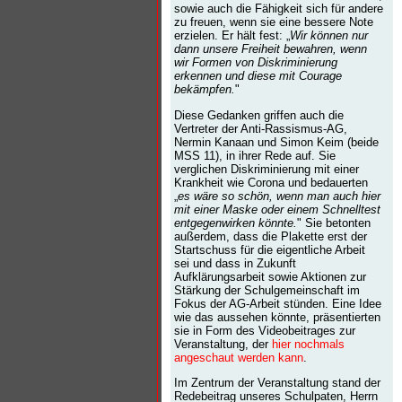
sowie auch die Fähigkeit sich für andere
zu freuen, wenn sie eine bessere Note
erzielen. Er hält fest: „
Wir können nur
dann unsere Freiheit bewahren, wenn
wir Formen von Diskriminierung
erkennen und diese mit Courage
bekämpfen.
"
Diese Gedanken griffen auch die
Vertreter der Anti-Rassismus-AG,
Nermin Kanaan und Simon Keim (beide
MSS 11), in ihrer Rede auf. Sie
verglichen Diskriminierung mit einer
Krankheit wie Corona und bedauerten
„
es wäre so schön, wenn man auch hier
mit einer Maske oder einem Schnelltest
entgegenwirken könnte.
" Sie betonten
außerdem, dass die Plakette erst der
Startschuss für die eigentliche Arbeit
sei und dass in Zukunft
Aufklärungsarbeit sowie Aktionen zur
Stärkung der Schulgemeinschaft im
Fokus der AG-Arbeit stünden. Eine Idee
wie das aussehen könnte, präsentierten
sie in Form des Videobeitrages zur
Veranstaltung, der
hier nochmals
angeschaut werden kann
.
Im Zentrum der Veranstaltung stand der
Redebeitrag unseres Schulpaten, Herrn