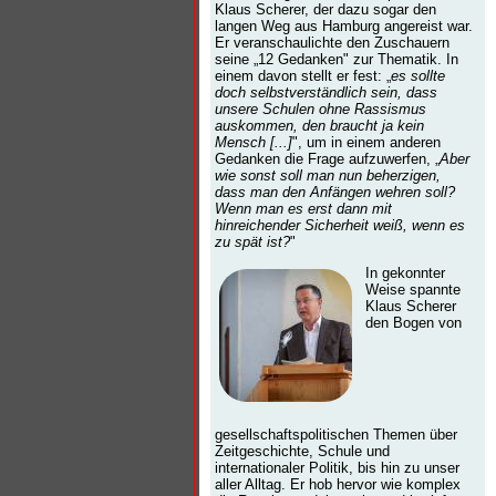
Klaus Scherer, der dazu sogar den
langen Weg aus Hamburg angereist war.
Er veranschaulichte den Zuschauern
seine „12 Gedanken" zur Thematik. In
einem davon stellt er fest: „
es sollte
doch selbstverständlich sein, dass
unsere Schulen ohne Rassismus
auskommen, den braucht ja kein
Mensch [...]
", um in einem anderen
Gedanken die Frage aufzuwerfen, „
Aber
wie sonst soll man nun beherzigen,
dass man den Anfängen wehren soll?
Wenn man es erst dann mit
hinreichender Sicherheit weiß, wenn es
zu spät ist?
"
In gekonnter
Weise spannte
Klaus Scherer
den Bogen von
gesellschaftspolitischen Themen über
Zeitgeschichte, Schule und
internationaler Politik, bis hin zu unser
aller Alltag. Er hob hervor wie komplex