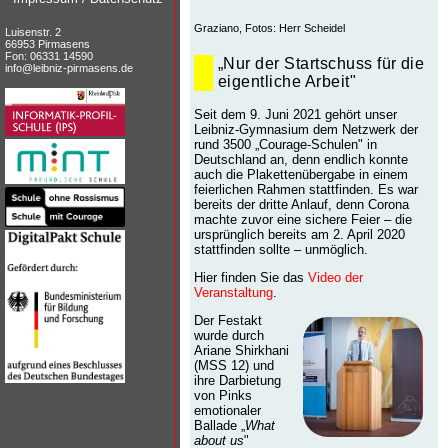
Graziano, Fotos: Herr Scheidel
Luisenstr. 2
66953 Pirmasens
Fon: 06331 14590
„Nur der Startschuss für die
info@leibniz-pirmasens.de
eigentliche Arbeit"
Seit dem 9. Juni 2021 gehört unser
Leibniz-Gymnasium dem Netzwerk der
rund 3500 „Courage-Schulen" in
Deutschland an, denn endlich konnte
auch die Plakettenübergabe in einem
feierlichen Rahmen stattfinden. Es war
bereits der dritte Anlauf, denn Corona
machte zuvor eine sichere Feier – die
ursprünglich bereits am 2. April 2020
stattfinden sollte – unmöglich.
Hier finden Sie das
Video der
Veranstaltung
.
Der Festakt
wurde durch
Ariane Shirkhani
(MSS 12) und
ihre Darbietung
von Pinks
emotionaler
Ballade „
What
about us
"